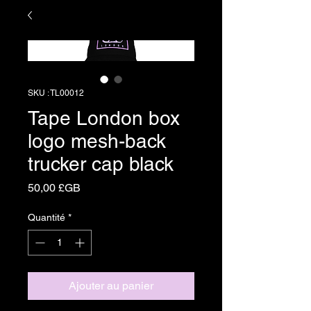
SKU : TL00012
Tape London box
logo mesh-back
trucker cap black
Prix
50,00 £GB
Quantité
*
Ajouter au panier