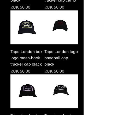
black
trucker cap camo
السعر
السعر
Tape London box
Tape London logo
logo mesh-back
baseball cap
trucker cap black
black
السعر
السعر
Tape London box
Tape London box